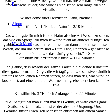
Blickwinkel für ihre Arbeit gewonnen hat. Sie erschafft bewegte
Blog
und statische Bilder, wie Silke es sich schon sehr lange für sich
visualisiert hatte.
Wishes come true! Herzlichen Dank, Nadine!
About
Kunstfilm Nr. 1 “Einfach Natur” – 2:19 Minuten
“Das wichtigste für mich ist, die Natur als eine Art Wesen zu sehen,
das wie ein Spiegel für mich ist – und nicht als äußeres “Ding”. Ich
Menü
Menü
glaube, wenn man das umdreht, dass man dann automatisch diesen
Wesen, die um uns herum sind – Luft, Erde, Pflanzen – gar nicht so
weh tun könnte, wie das häufig geschieht.” ~ Silke
Kunstfilm Nr. 2 “Einfach Kunst” – 1:04 Minuten
“Ich glaube, dass sowohl der Tanz als auch die bildende Kunst um
diese ganz normalen Dinge, die wir tagtäglich wie selbstverständlich
um uns haben, einen Rahmen setzen, so dass man das, was wirklich
kostbar ist, auf einer anderen Wahrnehmungsebene erleben kann.” ~
Eva
Kunstfilm Nr. 3 “Einfach Anfangen” – 0:55 Minuten
“Bei Saatgut hat man zuerst mal das Gefühl, es wäre etwas ganz
Statisches. Und trotzdem ist es der absolute Ursprung. Unser
Gemüse, unser Essen, wir Menschen entstehen aus einem Samen.